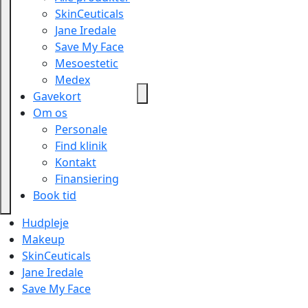
SkinCeuticals
Jane Iredale
Save My Face
Mesoestetic
Medex
Gavekort
Om os
Personale
Find klinik
Kontakt
Finansiering
Book tid
Hudpleje
Makeup
SkinCeuticals
Jane Iredale
Save My Face