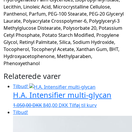
Lecithin, Linoleic Acid, Microcrystalline Cellulose,
Panthenol, Parfum, PEG-100 Stearate, PEG-20 Glyceryl
Laurate, Polyacrylate Crosspolymer-6, Polyglyceryl-3
Methylglucose Distearate, Polysorbate 20, Potassium
Cetyl Phosphate, Potato Starch Modified, Propylene
Glycol, Retinyl Palmitate, Silica, Sodium Hydroxide,
Tocopherol, Tocopheryl Acetate, Xanthan Gum, BHT,
Hydroxyacetophenone, Methylparaben,
Phenoxyethanol
Relaterede varer
Tilbud!
H.A. Intensifier multi-glycan
Den
Den
1.050,00
DKK
840,00
DKK
Tilføj til kurv
oprindelige
aktuelle
Tilbud!
pris
pris
var:
er: