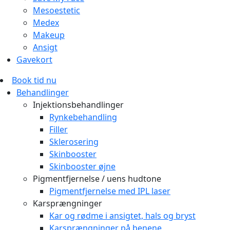
Mesoestetic
Medex
Makeup
Ansigt
Gavekort
Book tid nu
Behandlinger
Injektionsbehandlinger
Rynkebehandling
Filler
Sklerosering
Skinbooster
Skinbooster øjne
Pigmentfjernelse / uens hudtone
Pigmentfjernelse med IPL laser
Karsprængninger
Kar og rødme i ansigtet, hals og bryst
Karsprængninger på benene