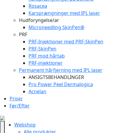
Rosacea
Karsprængninger med IPL laser
Hudforyngelse/ar
Microneedling SkinPen®
PRF
PRF-Injektioner med PRF-SkinPen
PRF-SkinPen
PRF mod hårtab
PRF-injektioner
Permanent hårfjerning med IPL laser
ANSIGTSBEHANDLINGER
Pro Power Peel Dermalogica
Acnelan
Priser
Før/Efter
Webshop
Alle produkter