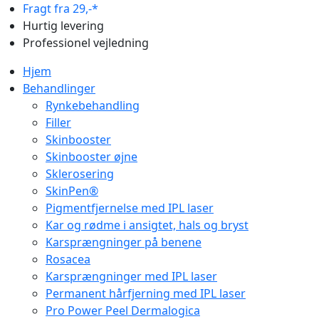
Fragt fra 29,-*
Hurtig levering
Professionel vejledning
Hjem
Behandlinger
Rynkebehandling
Filler
Skinbooster
Skinbooster øjne
Sklerosering
SkinPen®
Pigmentfjernelse med IPL laser
Kar og rødme i ansigtet, hals og bryst
Karsprængninger på benene
Rosacea
Karsprængninger med IPL laser
Permanent hårfjerning med IPL laser
Pro Power Peel Dermalogica