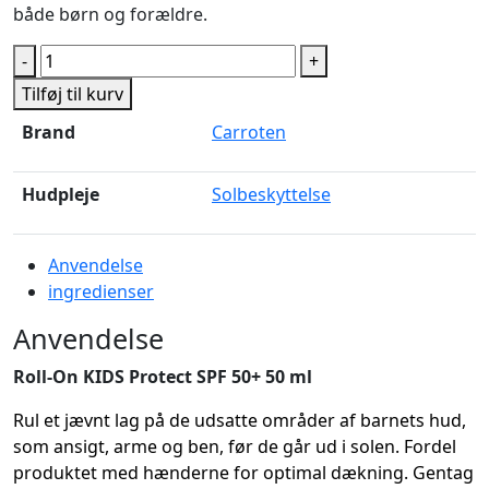
både børn og forældre.
Carroten
-
+
Dry
Tilføj til kurv
Mist
Brand
Carroten
Kids
Wet
SPF
Hudpleje
Solbeskyttelse
50
-
Anvendelse
200
ingredienser
ml
+
Anvendelse
GRATIS
Kids
Roll-On KIDS Protect SPF 50+ 50 ml
Roll-
Rul et jævnt lag på de udsatte områder af barnets hud,
on
som ansigt, arme og ben, før de går ud i solen. Fordel
antal
produktet med hænderne for optimal dækning. Gentag