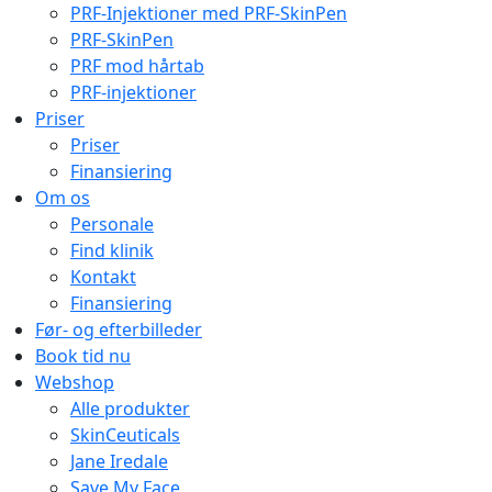
PRF-Injektioner med PRF-SkinPen
PRF-SkinPen
PRF mod hårtab
PRF-injektioner
Priser
Priser
Finansiering
Om os
Personale
Find klinik
Kontakt
Finansiering
Før- og efterbilleder
Book tid nu
Webshop
Alle produkter
SkinCeuticals
Jane Iredale
Save My Face