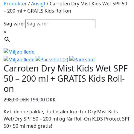
Produkter
/
Ansigt
/ Carroten Dry Mist Kids Wet SPF 50
– 200 ml + GRATIS Kids Roll-on
Søg varer
×
Carroten Dry Mist Kids Wet SPF
50 – 200 ml + GRATIS Kids Roll-
on
Den
Den
298,00
DKK
199,00
DKK
oprindelige
aktuelle
Køb denne pakke, du betaler kun for Dry Mist Kids
pris
pris
Wet/Dry SPF 50 – 200 ml og får Roll-On KIDS Protect SPF
var:
er:
50+ 50 ml med gratis!
298,00 DKK.
199,00 DKK.