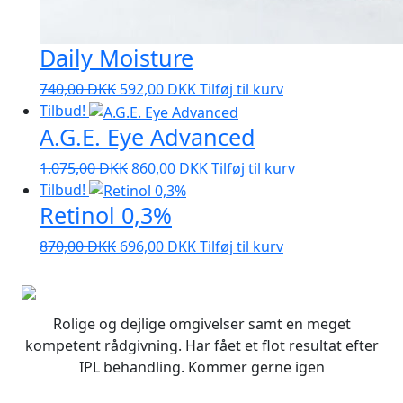
Daily Moisture
Den
Den
740,00
DKK
592,00
DKK
Tilføj til kurv
oprindelige
aktuelle
Tilbud!
A.G.E. Eye Advanced
pris
pris
var:
er:
Den
Den
1.075,00
DKK
860,00
DKK
Tilføj til kurv
740,00 DKK.
592,00 DKK.
oprindelige
aktuelle
Tilbud!
Retinol 0,3%
pris
pris
var:
er:
Den
Den
870,00
DKK
696,00
DKK
Tilføj til kurv
1.075,00 DKK.
860,00 DKK.
oprindelige
aktuelle
pris
pris
var:
er:
Rolige og dejlige omgivelser samt en meget
870,00 DKK.
696,00 DKK.
kompetent rådgivning. Har fået et flot resultat efter
IPL behandling. Kommer gerne igen