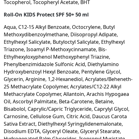
Tocopherol, Tocopheryl Acetate, BHT
Roll-On KIDS Protect SPF 50+ 50 ml
Aqua, C12-15 Alkyl Benzoate, Octocrylene, Butyl
Methoxydibenzoylmethane, Diisopropyl Adipate,
Ethylhexyl Salicylate, Butyloctyl Salicylate, Ethylhexyl
Triazone, Isoamyl P-Methoxycinnamate, Bis-
Ethylhexyloxyphenol Methoxyphenyl Triazine,
Phenylbenzimidazole Sulfonic Acid, Diethylamino
Hydroxybenzoyl Hexyl Benzoate, Pentylene Glycol,
Glycerin, Arginine, 1,2-Hexanediol, Acrylates/Beheneth-
25 Methacrylate Copolymer, Acrylates/C12-22 Alkyl
Methacrylate Copolymer, Allantoin, Arachis Hypogaea
Oil, Ascorbyl Palmitate, Beta-Carotene, Betaine,
Bisabolol, Caprylic/Capric Triglyceride, Caprylyl Glycol,
Carnosine, Cellulose Gum, Citric Acid, Daucus Carota
Sativa Extract, Diethylhexyl Syringylidenemalonate,
Disodium EDTA, Glyceryl Oleate, Glyceryl Stearate,
Hydrogenated Palm Glycerides, Isopropyl Myristate,