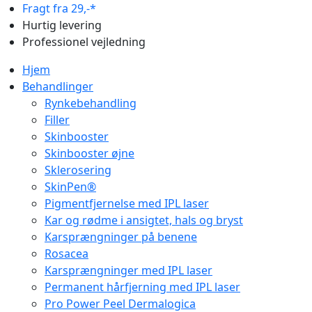
Fragt fra 29,-*
Hurtig levering
Professionel vejledning
Hjem
Behandlinger
Rynkebehandling
Filler
Skinbooster
Skinbooster øjne
Sklerosering
SkinPen®
Pigmentfjernelse med IPL laser
Kar og rødme i ansigtet, hals og bryst
Karsprængninger på benene
Rosacea
Karsprængninger med IPL laser
Permanent hårfjerning med IPL laser
Pro Power Peel Dermalogica