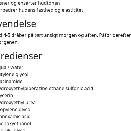
sner og ensarter hudtonen
rbedrer hudens fasthed og elasticitet
vendelse
 4-5 dråber på tørt ansigt morgen og aften. Påfør derefte
rgenen.
redienser
ua / water
tylene glycol
iacinamide
droxyethylpiperazine ethane sulfonic acid
ycerin
droxyethyl urea
opylene glycol
anexamic acid
henoxyethanol
prylyl glycol