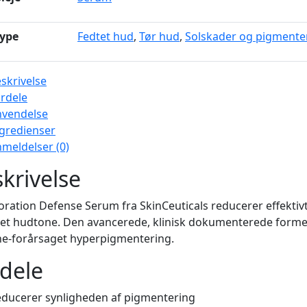
ype
Fedtet hud
,
Tør hud
,
Solskader og pigmente
skrivelse
rdele
nvendelse
gredienser
meldelser (0)
krivelse
oration Defense Serum fra SkinCeuticals reducerer effekt
et hudtone. Den avancerede, klinisk dokumenterede forme
ne-forårsaget hyperpigmentering.
dele
ducerer synligheden af pigmentering