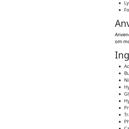
Ly
Fo
An
Anvend
om mo
Ing
Aq
Bu
N
Hy
Gl
Hy
Pr
Tr
P
Ca