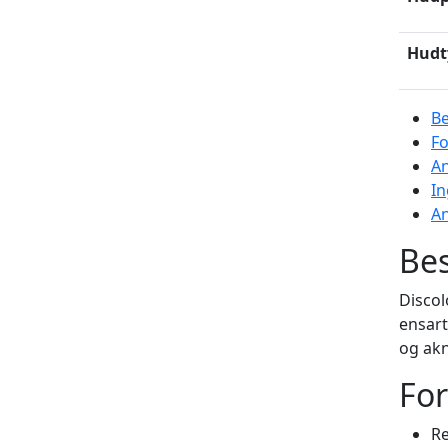
Hudt
Be
Fo
A
In
An
Bes
Discol
ensart
og ak
For
Re