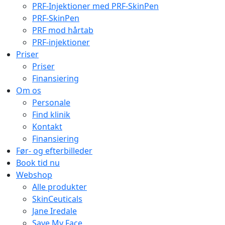
PRF-Injektioner med PRF-SkinPen
PRF-SkinPen
PRF mod hårtab
PRF-injektioner
Priser
Priser
Finansiering
Om os
Personale
Find klinik
Kontakt
Finansiering
Før- og efterbilleder
Book tid nu
Webshop
Alle produkter
SkinCeuticals
Jane Iredale
Save My Face