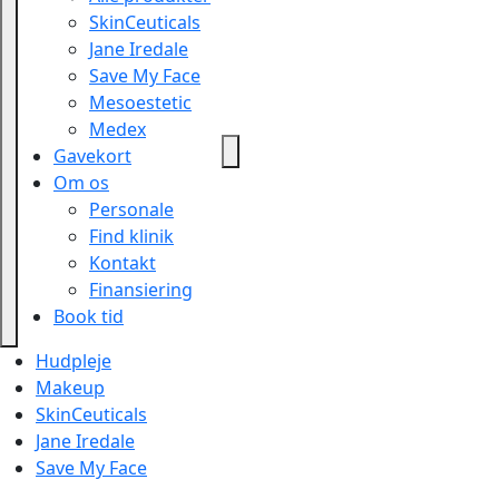
SkinCeuticals
Jane Iredale
Save My Face
Mesoestetic
Medex
Gavekort
Om os
Personale
Find klinik
Kontakt
Finansiering
Book tid
Hudpleje
Makeup
SkinCeuticals
Jane Iredale
Save My Face