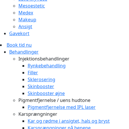
Mesoestetic
Medex
Makeup
Ansigt
Gavekort
Book tid nu
Behandlinger
Injektionsbehandlinger
Rynkebehandling
Filler
Sklerosering
Skinbooster
Skinbooster øjne
Pigmentfjernelse / uens hudtone
Pigmentfjernelse med IPL laser
Karsprængninger
Kar og rødme i ansigtet, hals og bryst
Karsprængninger på benene