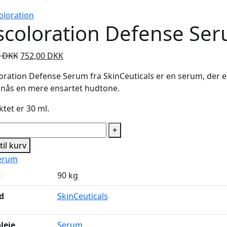
scoloration Defense Se
Den
Den
0
DKK
752,00
DKK
oprindelige
aktuelle
oration Defense Serum fra SkinCeuticals er en serum, der e
pris
pris
nås en mere ensartet hudtone.
var:
er:
940,00 DKK.
752,00 DKK.
tet er 30 ml.
coloration
+
fense
 til kurv
rum
erum
al
t
90 kg
d
SkinCeuticals
leje
Serum