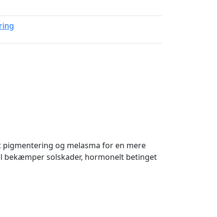
ring
ivt pigmentering og melasma for en mere
l bekæmper solskader, hormonelt betinget