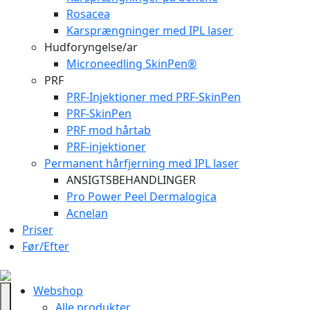
Rosacea
Karsprængninger med IPL laser
Hudforyngelse/ar
Microneedling SkinPen®
PRF
PRF-Injektioner med PRF-SkinPen
PRF-SkinPen
PRF mod hårtab
PRF-injektioner
Permanent hårfjerning med IPL laser
ANSIGTSBEHANDLINGER
Pro Power Peel Dermalogica
Acnelan
Priser
Før/Efter
Webshop
Alle produkter