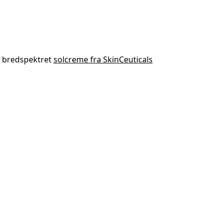
r bredspektret
solcreme fra SkinCeuticals