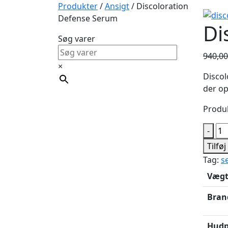
Produkter
/
Ansigt
/ Discoloration
Defense Serum
Di
Søg varer
940,0
×
Discol
der op
Produk
Dis
-
De
Tilføj
Se
Tag:
s
ant
Væg
Bran
Hudp