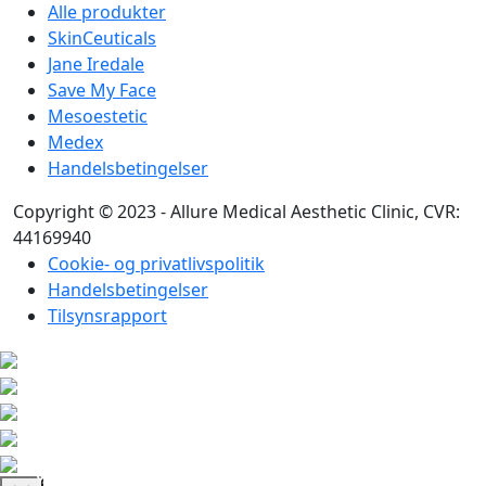
Alle produkter
SkinCeuticals
Jane Iredale
Save My Face
Mesoestetic
Medex
Handelsbetingelser
Copyright © 2023 - Allure Medical Aesthetic Clinic, CVR:
44169940
Cookie- og privatlivspolitik
Handelsbetingelser
Tilsynsrapport
K
ø
b
r
2
0
0
0
,
-
o
g
f
å
n
g
r
a
t
i
s
g
a
v
f
o
e
e