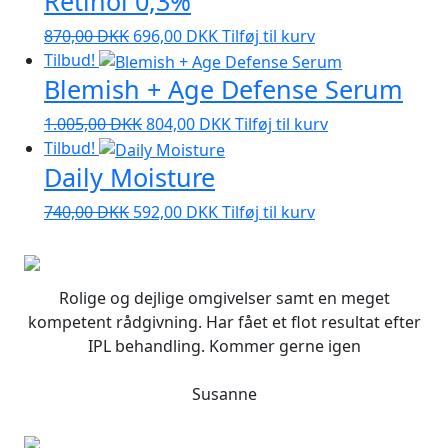
Retinol 0,3%
var:
er:
Den
Den
870,00
DKK
696,00
DKK
Tilføj til kurv
740,00 DKK.
592,00 DKK.
oprindelige
aktuelle
Tilbud!
Blemish + Age Defense Serum
pris
pris
var:
er:
Den
Den
1.005,00
DKK
804,00
DKK
Tilføj til kurv
870,00 DKK.
696,00 DKK.
oprindelige
aktuelle
Tilbud!
Daily Moisture
pris
pris
var:
er:
Den
Den
740,00
DKK
592,00
DKK
Tilføj til kurv
1.005,00 DKK.
804,00 DKK.
oprindelige
aktuelle
pris
pris
var:
er:
Rolige og dejlige omgivelser samt en meget
740,00 DKK.
592,00 DKK.
kompetent rådgivning. Har fået et flot resultat efter
IPL behandling. Kommer gerne igen
Susanne