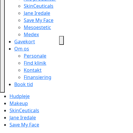
SkinCeuticals
Jane Iredale
Save My Face
Mesoestetic
Medex
Gavekort
Om os
Personale
Find klinik
Kontakt
Finansiering
Book tid
Hudpleje
Makeup
SkinCeuticals
Jane Iredale
Save My Face