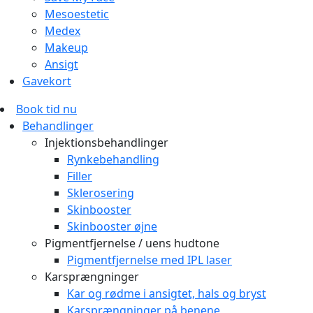
Mesoestetic
Medex
Makeup
Ansigt
Gavekort
Book tid nu
Behandlinger
Injektionsbehandlinger
Rynkebehandling
Filler
Sklerosering
Skinbooster
Skinbooster øjne
Pigmentfjernelse / uens hudtone
Pigmentfjernelse med IPL laser
Karsprængninger
Kar og rødme i ansigtet, hals og bryst
Karsprængninger på benene