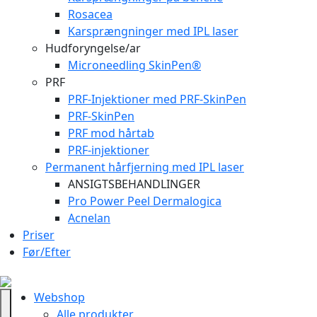
Rosacea
Karsprængninger med IPL laser
Hudforyngelse/ar
Microneedling SkinPen®
PRF
PRF-Injektioner med PRF-SkinPen
PRF-SkinPen
PRF mod hårtab
PRF-injektioner
Permanent hårfjerning med IPL laser
ANSIGTSBEHANDLINGER
Pro Power Peel Dermalogica
Acnelan
Priser
Før/Efter
Webshop
Alle produkter