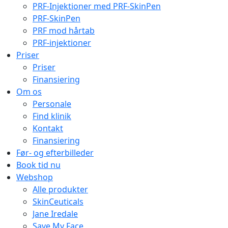
PRF-Injektioner med PRF-SkinPen
PRF-SkinPen
PRF mod hårtab
PRF-injektioner
Priser
Priser
Finansiering
Om os
Personale
Find klinik
Kontakt
Finansiering
Før- og efterbilleder
Book tid nu
Webshop
Alle produkter
SkinCeuticals
Jane Iredale
Save My Face