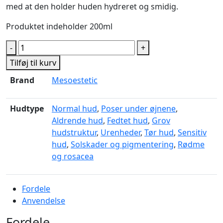
med at den holder huden hydreret og smidig.
Produktet indeholder 200ml
Mesoprotech®
-
+
body
Tilføj til kurv
sun
Brand
Mesoestetic
spray
50+
antal
Hudtype
Normal hud
,
Poser under øjnene
,
Aldrende hud
,
Fedtet hud
,
Grov
hudstruktur
,
Urenheder
,
Tør hud
,
Sensitiv
hud
,
Solskader og pigmentering
,
Rødme
og rosacea
Fordele
Anvendelse
Fordele