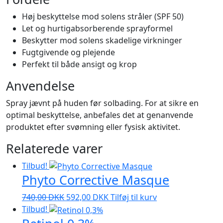
Høj beskyttelse mod solens stråler (SPF 50)
Let og hurtigabsorberende sprayformel
Beskytter mod solens skadelige virkninger
Fugtgivende og plejende
Perfekt til både ansigt og krop
Anvendelse
Spray jævnt på huden før solbading. For at sikre en
optimal beskyttelse, anbefales det at genanvende
produktet efter svømning eller fysisk aktivitet.
Relaterede varer
Tilbud!
Phyto Corrective Masque
Den
Den
740,00
DKK
592,00
DKK
Tilføj til kurv
oprindelige
aktuelle
Tilbud!
pris
pris