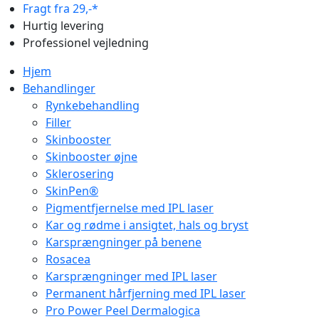
Fragt fra 29,-*
Hurtig levering
Professionel vejledning
Hjem
Behandlinger
Rynkebehandling
Filler
Skinbooster
Skinbooster øjne
Sklerosering
SkinPen®
Pigmentfjernelse med IPL laser
Kar og rødme i ansigtet, hals og bryst
Karsprængninger på benene
Rosacea
Karsprængninger med IPL laser
Permanent hårfjerning med IPL laser
Pro Power Peel Dermalogica