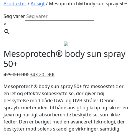
Produkter
/
Ansigt
/ Mesoprotech® body sun spray 50+
Søg varer
×
Mesoprotech® body sun spray
50+
Den
Den
429,00
DKK
343,20
DKK
oprindelige
aktuelle
Mesoprotech® body sun spray 50+ fra mesoestetic er
pris
pris
en let og effektiv solbeskyttelse, der giver høj
var:
er:
beskyttelse mod både UVA- og UVB-stråler. Denne
429,00 DKK.
343,20 DKK.
sprayformel er ideel til både ansigt og krop og sikrer en
jævn og hurtigt absorberende beskyttelse, som ikke
fedter. Den er beriget med en avanceret teknologi, der
beskytter mod solens skadelige virkninger, samtidig