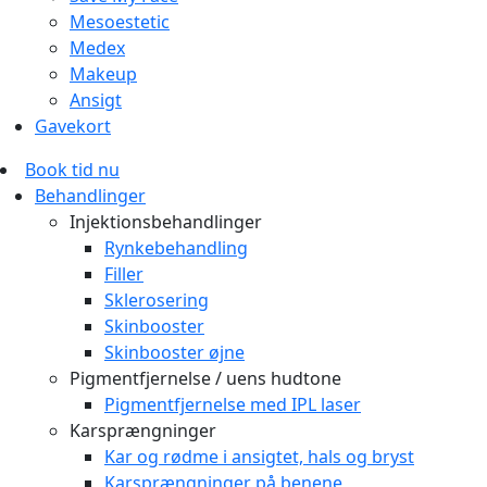
Mesoestetic
Medex
Makeup
Ansigt
Gavekort
Book tid nu
Behandlinger
Injektionsbehandlinger
Rynkebehandling
Filler
Sklerosering
Skinbooster
Skinbooster øjne
Pigmentfjernelse / uens hudtone
Pigmentfjernelse med IPL laser
Karsprængninger
Kar og rødme i ansigtet, hals og bryst
Karsprængninger på benene