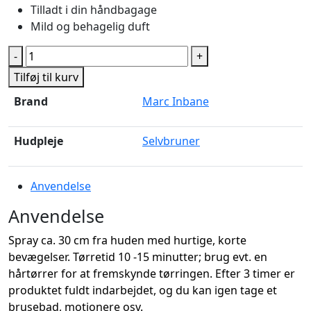
Tilladt i din håndbagage
Mild og behagelig duft
Hyaluronic
-
+
Self
Tilføj til kurv
Tan
Brand
Marc Inbane
Spray
-
100
Hudpleje
Selvbruner
ml
antal
Anvendelse
Anvendelse
Spray ca. 30 cm fra huden med hurtige, korte
bevægelser. Tørretid 10 -15 minutter; brug evt. en
hårtørrer for at fremskynde tørringen. Efter 3 timer er
produktet fuldt indarbejdet, og du kan igen tage et
brusebad, motionere osv.