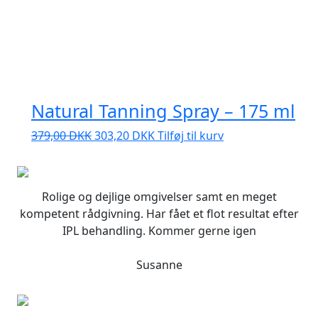
Natural Tanning Spray – 175 ml
Den
Den
379,00
DKK
303,20
DKK
Tilføj til kurv
oprindelige
aktuelle
pris
pris
var:
er:
Rolige og dejlige omgivelser samt en meget
379,00 DKK.
303,20 DKK.
kompetent rådgivning. Har fået et flot resultat efter
IPL behandling. Kommer gerne igen
Susanne