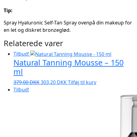
Tip:
Spray Hyaluronic Self-Tan Spray ovenpå din makeup for
en let og diskret bronzeglød.
Relaterede varer
Tilbud!
Natural Tanning Mousse – 150
ml
Den
Den
379,00
DKK
303,20
DKK
Tilføj til kurv
oprindelige
aktuelle
Tilbud!
pris
pris
var:
er:
379,00 DKK.
303,20 DKK.