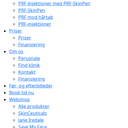
PRF-Injektioner med PRF-SkinPen
PRF-SkinPen
PRF mod hårtab
PRF-injektioner
Priser
Priser
Finansiering
Om os
Personale
Find klinik
Kontakt
Finansiering
Før- og efterbilleder
Book tid nu
Webshop
Alle produkter
SkinCeuticals
Jane Iredale
Save My Face