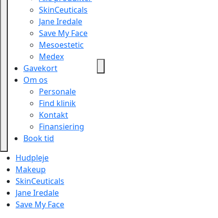
SkinCeuticals
Jane Iredale
Save My Face
Mesoestetic
Medex
Gavekort
Om os
Personale
Find klinik
Kontakt
Finansiering
Book tid
Hudpleje
Makeup
SkinCeuticals
Jane Iredale
Save My Face