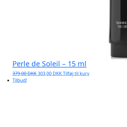
Perle de Soleil – 15 ml
Den
Den
379,00
DKK
303,00
DKK
Tilføj til kurv
oprindelige
aktuelle
Tilbud!
pris
pris
var:
er:
379,00 DKK.
303,00 DKK.