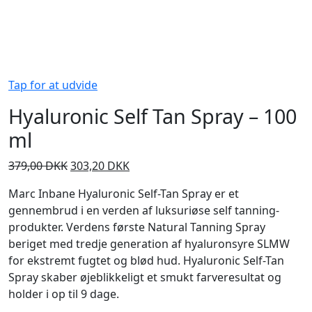
Tap for at udvide
Hyaluronic Self Tan Spray – 100
ml
Den
Den
379,00
DKK
303,20
DKK
oprindelige
aktuelle
Marc Inbane Hyaluronic Self-Tan Spray er et
pris
pris
gennembrud i en verden af luksuriøse self tanning-
var:
er:
produkter. Verdens første Natural Tanning Spray
379,00 DKK.
303,20 DKK.
beriget med tredje generation af hyaluronsyre SLMW
for ekstremt fugtet og blød hud. Hyaluronic Self-Tan
Spray skaber øjeblikkeligt et smukt farveresultat og
holder i op til 9 dage.