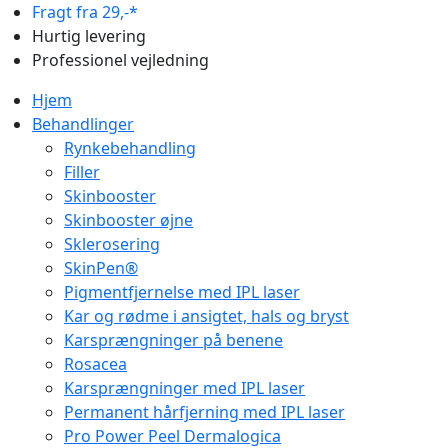
Fragt fra 29,-*
Hurtig levering
Professionel vejledning
Hjem
Behandlinger
Rynkebehandling
Filler
Skinbooster
Skinbooster øjne
Sklerosering
SkinPen®
Pigmentfjernelse med IPL laser
Kar og rødme i ansigtet, hals og bryst
Karsprængninger på benene
Rosacea
Karsprængninger med IPL laser
Permanent hårfjerning med IPL laser
Pro Power Peel Dermalogica