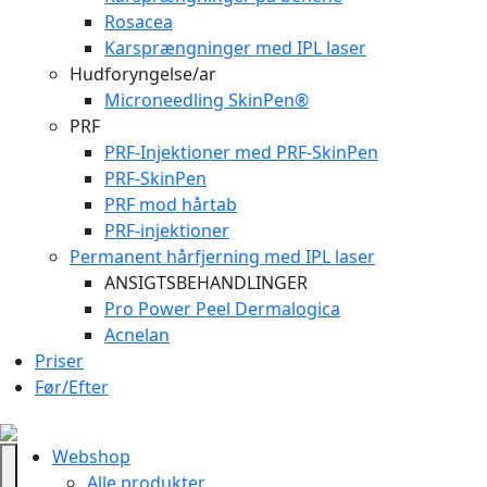
Rosacea
Karsprængninger med IPL laser
Hudforyngelse/ar
Microneedling SkinPen®
PRF
PRF-Injektioner med PRF-SkinPen
PRF-SkinPen
PRF mod hårtab
PRF-injektioner
Permanent hårfjerning med IPL laser
ANSIGTSBEHANDLINGER
Pro Power Peel Dermalogica
Acnelan
Priser
Før/Efter
Webshop
Alle produkter