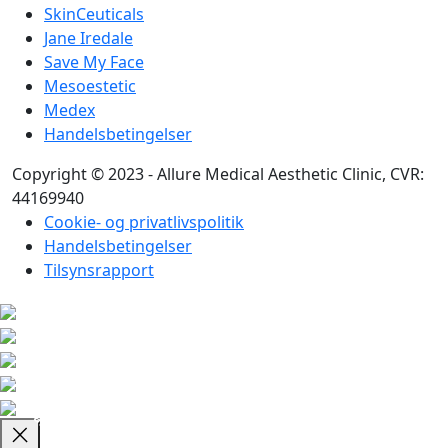
SkinCeuticals
Jane Iredale
Save My Face
Mesoestetic
Medex
Handelsbetingelser
Copyright © 2023 - Allure Medical Aesthetic Clinic, CVR:
44169940
Cookie- og privatlivspolitik
Handelsbetingelser
Tilsynsrapport
K
ø
b
r
2
0
0
0
,
-
o
g
f
å
n
g
r
a
t
i
s
g
a
v
f
o
e
e