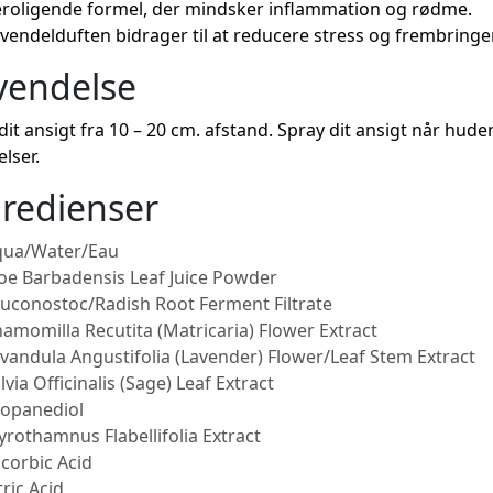
roligende formel, der mindsker inflammation og rødme.
vendelduften bidrager til at reducere stress og frembringer
vendelse
dit ansigt fra 10 – 20 cm. afstand. Spray dit ansigt når huden
lser.
redienser
qua/Water/Eau
oe Barbadensis Leaf Juice Powder
uconostoc/Radish Root Ferment Filtrate
amomilla Recutita (Matricaria) Flower Extract
vandula Angustifolia (Lavender) Flower/Leaf Stem Extract
lvia Officinalis (Sage) Leaf Extract
opanediol
rothamnus Flabellifolia Extract
corbic Acid
tric Acid