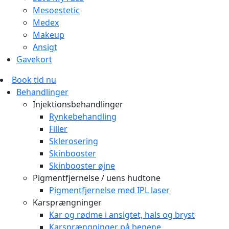
Mesoestetic
Medex
Makeup
Ansigt
Gavekort
Book tid nu
Behandlinger
Injektionsbehandlinger
Rynkebehandling
Filler
Sklerosering
Skinbooster
Skinbooster øjne
Pigmentfjernelse / uens hudtone
Pigmentfjernelse med IPL laser
Karsprængninger
Kar og rødme i ansigtet, hals og bryst
Karsprængninger på benene