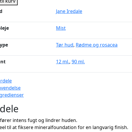
 til kurv
dration
d
Jane Iredale
ray
al
leje
Mist
ype
Tør hud
,
Rødme og rosacea
ant
12 ml.
,
90 ml.
rdele
nvendelse
gredienser
dele
lfører intens fugt og lindrer huden.
eel til at fiksere mineralfoundation for en langvarig finish.