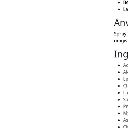
Be
La
An
Spray 
omgive
Ing
A
Al
Le
Ch
La
Sa
Pr
My
As
Ci