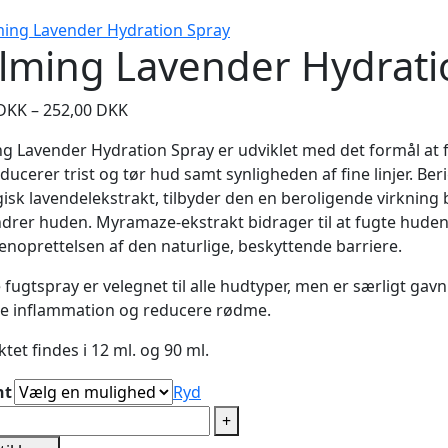
lming Lavender Hydrati
Prisinterval:
DKK
–
252,00
DKK
79,00 DKK
g Lavender Hydration Spray er udviklet med det formål at 
til
ducerer trist og tør hud samt synligheden af fine linjer. B
252,00 DKK
isk lavendelekstrakt, tilbyder den en beroligende virkning
ndrer huden. Myramaze-ekstrakt bidrager til at fugte hude
genoprettelsen af den naturlige, beskyttende barriere.
fugtspray er velegnet til alle hudtyper, men er særligt gavn
 inflammation og reducere rødme.
tet findes i 12 ml. og 90 ml.
nt
Ryd
lming
+
vender