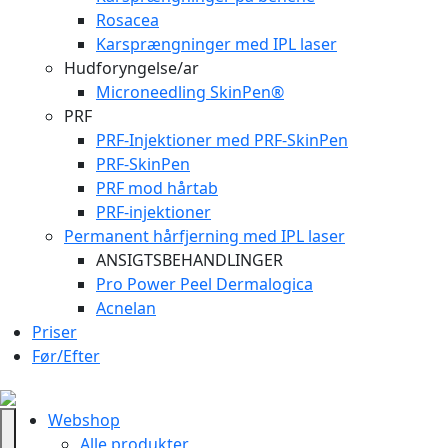
Rosacea
Karsprængninger med IPL laser
Hudforyngelse/ar
Microneedling SkinPen®
PRF
PRF-Injektioner med PRF-SkinPen
PRF-SkinPen
PRF mod hårtab
PRF-injektioner
Permanent hårfjerning med IPL laser
ANSIGTSBEHANDLINGER
Pro Power Peel Dermalogica
Acnelan
Priser
Før/Efter
Webshop
Alle produkter