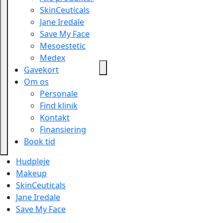
SkinCeuticals
Jane Iredale
Save My Face
Mesoestetic
Medex
Gavekort
Om os
Personale
Find klinik
Kontakt
Finansiering
Book tid
Hudpleje
Makeup
SkinCeuticals
Jane Iredale
Save My Face