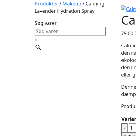
Produkter
/
Makeup
/ Calming
Lavender Hydration Spray
Ca
Søg varer
79,00
×
Calmin
den re
økolog
den li
eller 
Denne 
dæmpe
Produk
Varia
Ca
-
La