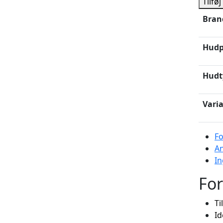
Tilføj
Hy
Bran
Sp
ant
Hudp
Hudt
Vari
Fo
A
In
For
Ti
Id