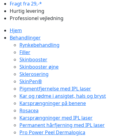
Fragt fra 29,-*
Hurtig levering
Professionel vejledning
Hjem
Behandlinger
Rynkebehandling
Filler
Skinbooster
Skinbooster øjne
Sklerosering
SkinPen®
Pigmentfjernelse med IPL laser
Kar og rødme i ansigtet, hals og bryst
Karsprængninger på benene
Rosacea
Karsprængninger med IPL laser
Permanent hårfjerning med IPL laser
Pro Power Peel Dermalogica