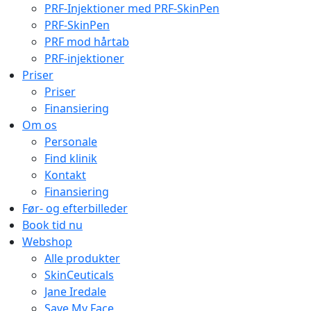
PRF-Injektioner med PRF-SkinPen
PRF-SkinPen
PRF mod hårtab
PRF-injektioner
Priser
Priser
Finansiering
Om os
Personale
Find klinik
Kontakt
Finansiering
Før- og efterbilleder
Book tid nu
Webshop
Alle produkter
SkinCeuticals
Jane Iredale
Save My Face