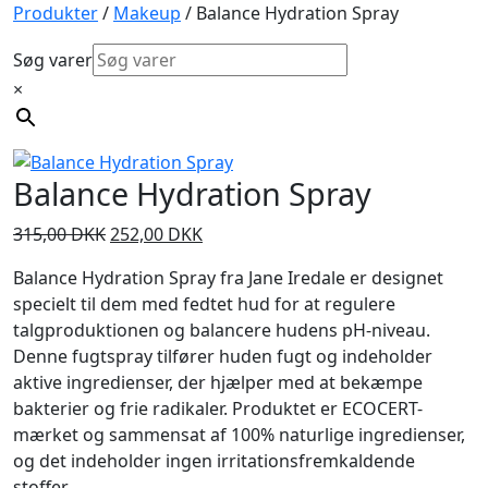
Produkter
/
Makeup
/ Balance Hydration Spray
Søg varer
×
Balance Hydration Spray
Den
Den
315,00
DKK
252,00
DKK
oprindelige
aktuelle
Balance Hydration Spray fra Jane Iredale er designet
pris
pris
specielt til dem med fedtet hud for at regulere
var:
er:
talgproduktionen og balancere hudens pH-niveau.
315,00 DKK.
252,00 DKK.
Denne fugtspray tilfører huden fugt og indeholder
aktive ingredienser, der hjælper med at bekæmpe
bakterier og frie radikaler. Produktet er ECOCERT-
mærket og sammensat af 100% naturlige ingredienser,
og det indeholder ingen irritationsfremkaldende
stoffer.