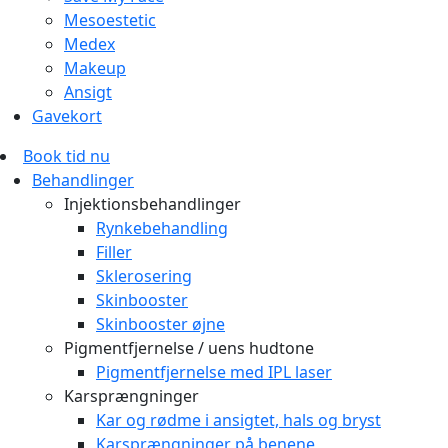
Mesoestetic
Medex
Makeup
Ansigt
Gavekort
Book tid nu
Behandlinger
Injektionsbehandlinger
Rynkebehandling
Filler
Sklerosering
Skinbooster
Skinbooster øjne
Pigmentfjernelse / uens hudtone
Pigmentfjernelse med IPL laser
Karsprængninger
Kar og rødme i ansigtet, hals og bryst
Karsprængninger på benene