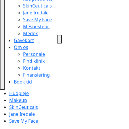
SkinCeuticals
Jane Iredale
Save My Face
Mesoestetic
Medex
Gavekort
Om os
Personale
Find klinik
Kontakt
Finansiering
Book tid
Hudpleje
Makeup
SkinCeuticals
Jane Iredale
Save My Face