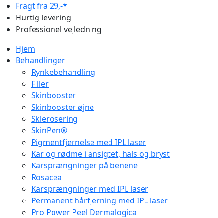
Fragt fra 29,-*
Hurtig levering
Professionel vejledning
Hjem
Behandlinger
Rynkebehandling
Filler
Skinbooster
Skinbooster øjne
Sklerosering
SkinPen®
Pigmentfjernelse med IPL laser
Kar og rødme i ansigtet, hals og bryst
Karsprængninger på benene
Rosacea
Karsprængninger med IPL laser
Permanent hårfjerning med IPL laser
Pro Power Peel Dermalogica