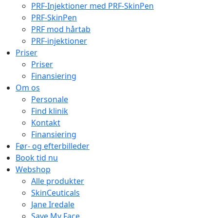
PRF-Injektioner med PRF-SkinPen
PRF-SkinPen
PRF mod hårtab
PRF-injektioner
Priser
Priser
Finansiering
Om os
Personale
Find klinik
Kontakt
Finansiering
Før- og efterbilleder
Book tid nu
Webshop
Alle produkter
SkinCeuticals
Jane Iredale
Save My Face