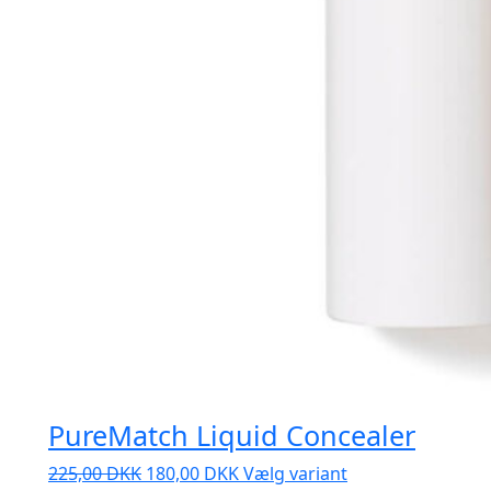
PureMatch Liquid Concealer
Den
Den
Dette
225,00
DKK
180,00
DKK
Vælg variant