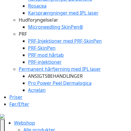
Rosacea
Karsprængninger med IPL laser
Hudforyngelse/ar
Microneedling SkinPen®
PRF
PRF-Injektioner med PRF-SkinPen
PRF-SkinPen
PRF mod hårtab
PRF-injektioner
Permanent hårfjerning med IPL laser
ANSIGTSBEHANDLINGER
Pro Power Peel Dermalogica
Acnelan
Priser
Før/Efter
Webshop
Alle produkter