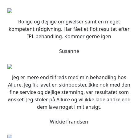
oprindelige
aktuelle
vare
pris
pris
har
var:
er:
flere
Rolige og dejlige omgivelser samt en meget
225,00 DKK.
180,00 DKK.
varianter.
kompetent rådgivning. Har fået et flot resultat efter
Mulighederne
IPL behandling. Kommer gerne igen
kan
vælges
Susanne
på
varesiden
Jeg er mere end tilfreds med min behandling hos
Allure. Jeg fik lavet en skinbooster. Ikke nok med den
fine service og dejlige stemning, var resultatet som
ønsket. Jeg stoler på Allure og vil ikke lade andre end
dem lave noget i mit ansigt.
Wickie Frandsen