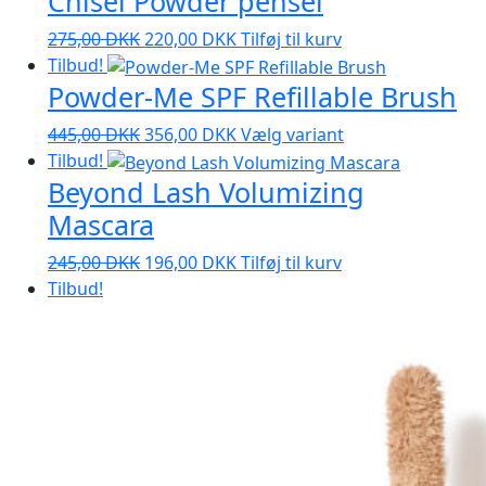
Chisel Powder pensel
Den
Den
275,00
DKK
220,00
DKK
Tilføj til kurv
oprindelige
aktuelle
Tilbud!
Powder-Me SPF Refillable Brush
pris
pris
var:
er:
Den
Den
Dette
445,00
DKK
356,00
DKK
Vælg variant
275,00 DKK.
220,00 DKK.
oprindelige
aktuelle
vare
Tilbud!
Beyond Lash Volumizing
pris
pris
har
var:
er:
flere
Mascara
445,00 DKK.
356,00 DKK.
varianter.
Den
Den
245,00
DKK
196,00
DKK
Tilføj til kurv
Mulighederne
oprindelige
aktuelle
Tilbud!
kan
pris
pris
vælges
var:
er:
på
245,00 DKK.
196,00 DKK.
varesiden