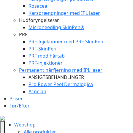
Rosacea
Karsprængninger med IPL laser
Hudforyngelse/ar
Microneedling SkinPen®
PRF
PRF-Injektioner med PRF-SkinPen
PRF-SkinPen
PRF mod hårtab
PRF-injektioner
Permanent hårfjerning med IPL laser
ANSIGTSBEHANDLINGER
Pro Power Peel Dermalogica
Acnelan
Priser
Før/Efter
Webshop
Alle produkter