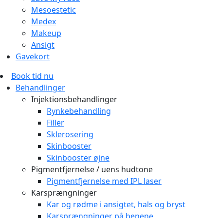
Mesoestetic
Medex
Makeup
Ansigt
Gavekort
Book tid nu
Behandlinger
Injektionsbehandlinger
Rynkebehandling
Filler
Sklerosering
Skinbooster
Skinbooster øjne
Pigmentfjernelse / uens hudtone
Pigmentfjernelse med IPL laser
Karsprængninger
Kar og rødme i ansigtet, hals og bryst
Karsprængninger på benene