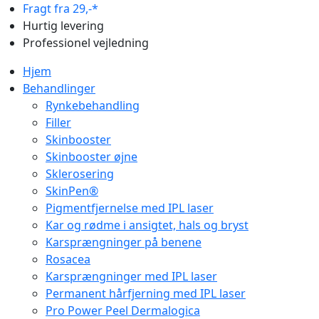
Fragt fra 29,-*
Hurtig levering
Professionel vejledning
Hjem
Behandlinger
Rynkebehandling
Filler
Skinbooster
Skinbooster øjne
Sklerosering
SkinPen®
Pigmentfjernelse med IPL laser
Kar og rødme i ansigtet, hals og bryst
Karsprængninger på benene
Rosacea
Karsprængninger med IPL laser
Permanent hårfjerning med IPL laser
Pro Power Peel Dermalogica