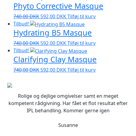
Phyto Corrective Masque
Den
Den
740,00
DKK
592,00
DKK
Tilføj til kurv
oprindelige
aktuelle
Tilbud!
Hydrating B5 Masque
pris
pris
var:
er:
Den
Den
740,00
DKK
592,00
DKK
Tilføj til kurv
740,00 DKK.
592,00 DKK.
oprindelige
aktuelle
Tilbud!
Clarifying Clay Masque
pris
pris
var:
er:
Den
Den
740,00
DKK
592,00
DKK
Tilføj til kurv
740,00 DKK.
592,00 DKK.
oprindelige
aktuelle
pris
pris
var:
er:
Rolige og dejlige omgivelser samt en meget
740,00 DKK.
592,00 DKK.
kompetent rådgivning. Har fået et flot resultat efter
IPL behandling. Kommer gerne igen
Susanne