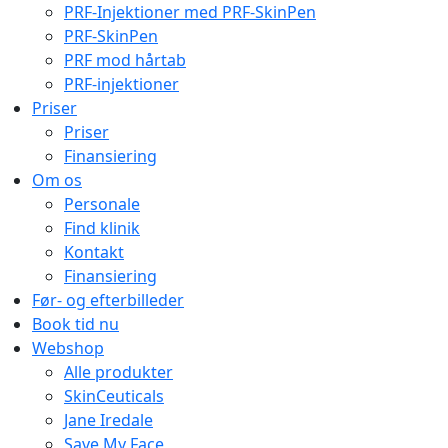
PRF-Injektioner med PRF-SkinPen
PRF-SkinPen
PRF mod hårtab
PRF-injektioner
Priser
Priser
Finansiering
Om os
Personale
Find klinik
Kontakt
Finansiering
Før- og efterbilleder
Book tid nu
Webshop
Alle produkter
SkinCeuticals
Jane Iredale
Save My Face