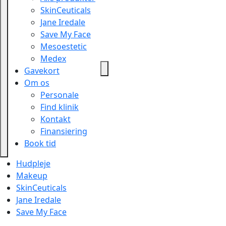
SkinCeuticals
Jane Iredale
Save My Face
Mesoestetic
Medex
Gavekort
Om os
Personale
Find klinik
Kontakt
Finansiering
Book tid
Hudpleje
Makeup
SkinCeuticals
Jane Iredale
Save My Face