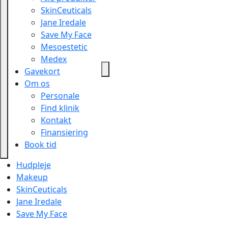
SkinCeuticals
Jane Iredale
Save My Face
Mesoestetic
Medex
Gavekort
Om os
Personale
Find klinik
Kontakt
Finansiering
Book tid
Hudpleje
Makeup
SkinCeuticals
Jane Iredale
Save My Face