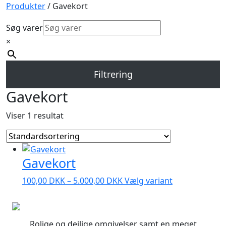
Produkter
/ Gavekort
Søg varer
×
Filtrering
Gavekort
Viser 1 resultat
Gavekort
Prisinterval:
Dette
100,00
DKK
–
5.000,00
DKK
Vælg variant
100,00 DKK
vare
til
har
5.000,00 DKK
flere
Rolige og dejlige omgivelser samt en meget