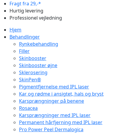
Fragt fra 29,-*
Hurtig levering
Professionel vejledning
Hjem
Behandlinger
Rynkebehandling
Filler
Skinbooster
Skinbooster øjne
Sklerosering
SkinPen®
Pigmentfjernelse med IPL laser
Kar og rødme i ansigtet, hals og bryst
Karsprængninger på benene
Rosacea
Karsprængninger med IPL laser
Permanent hårfjerning med IPL laser
Pro Power Peel Dermalogica