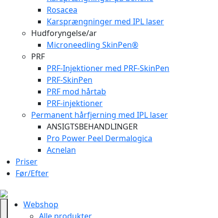
Rosacea
Karsprængninger med IPL laser
Hudforyngelse/ar
Microneedling SkinPen®
PRF
PRF-Injektioner med PRF-SkinPen
PRF-SkinPen
PRF mod hårtab
PRF-injektioner
Permanent hårfjerning med IPL laser
ANSIGTSBEHANDLINGER
Pro Power Peel Dermalogica
Acnelan
Priser
Før/Efter
Webshop
Alle produkter