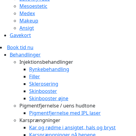
Mesoestetic
Medex
Makeup
Ansigt
Gavekort
Book tid nu
Behandlinger
Injektionsbehandlinger
Rynkebehandling
Filler
Sklerosering
Skinbooster
Skinbooster øjne
Pigmentfjernelse / uens hudtone
Pigmentfjernelse med IPL laser
Karsprængninger
Kar og rødme i ansigtet, hals og bryst
Karsprængninger på benene