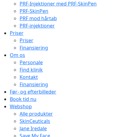
PRF-Injektioner med PRF-SkinPen
PRF-SkinPen
PRF mod hårtab
PRF-injektioner
Priser
Priser
Finansiering
Om os
Personale
Find klinik
Kontakt
Finansiering
Før- og efterbilleder
Book tid nu
Webshop
Alle produkter
SkinCeuticals
Jane Iredale
Save My Face