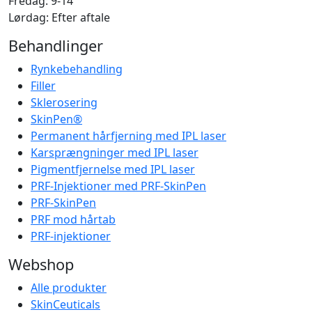
Fredag: 9-14
Lørdag: Efter aftale
Behandlinger
Rynkebehandling
Filler
Sklerosering
SkinPen®
Permanent hårfjerning med IPL laser
Karsprængninger med IPL laser
Pigmentfjernelse med IPL laser
PRF-Injektioner med PRF-SkinPen
PRF-SkinPen
PRF mod hårtab
PRF-injektioner
Webshop
Alle produkter
SkinCeuticals