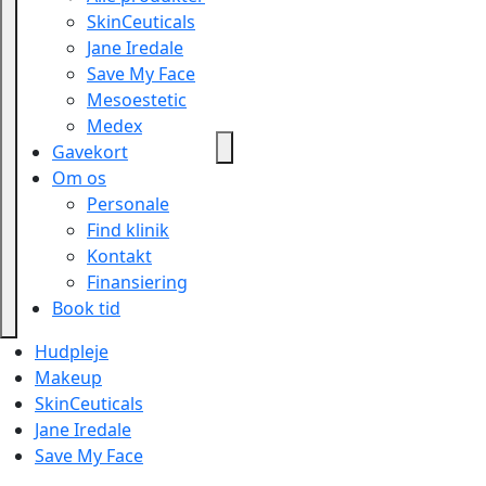
SkinCeuticals
Jane Iredale
Save My Face
Mesoestetic
Medex
Gavekort
Om os
Personale
Find klinik
Kontakt
Finansiering
Book tid
Hudpleje
Makeup
SkinCeuticals
Jane Iredale
Save My Face