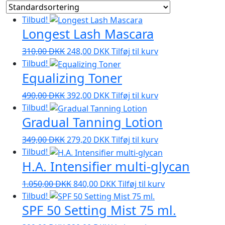
Tilbud!
Longest Lash Mascara
Den
Den
310,00
DKK
248,00
DKK
Tilføj til kurv
oprindelige
aktuelle
Tilbud!
Equalizing Toner
pris
pris
var:
er:
Den
Den
490,00
DKK
392,00
DKK
Tilføj til kurv
310,00 DKK.
248,00 DKK.
oprindelige
aktuelle
Tilbud!
Gradual Tanning Lotion
pris
pris
var:
er:
Den
Den
349,00
DKK
279,20
DKK
Tilføj til kurv
490,00 DKK.
392,00 DKK.
oprindelige
aktuelle
Tilbud!
H.A. Intensifier multi-glycan
pris
pris
var:
er:
Den
Den
1.050,00
DKK
840,00
DKK
Tilføj til kurv
349,00 DKK.
279,20 DKK.
oprindelige
aktuelle
Tilbud!
SPF 50 Setting Mist 75 ml.
pris
pris
var:
er: