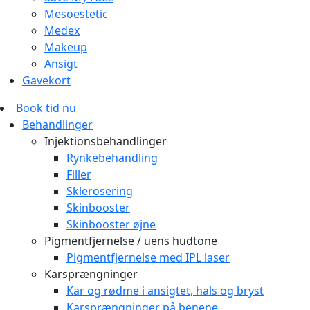
Mesoestetic
Medex
Makeup
Ansigt
Gavekort
Book tid nu
Behandlinger
Injektionsbehandlinger
Rynkebehandling
Filler
Sklerosering
Skinbooster
Skinbooster øjne
Pigmentfjernelse / uens hudtone
Pigmentfjernelse med IPL laser
Karsprængninger
Kar og rødme i ansigtet, hals og bryst
Karsprængninger på benene