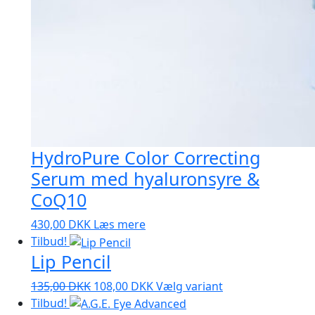
HydroPure Color Correcting
Serum med hyaluronsyre &
CoQ10
430,00
DKK
Læs mere
Tilbud!
Lip Pencil
Den
Den
Dette
135,00
DKK
108,00
DKK
Vælg variant
oprindelige
aktuelle
vare
Tilbud!