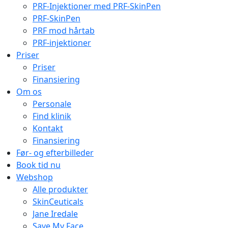
PRF-Injektioner med PRF-SkinPen
PRF-SkinPen
PRF mod hårtab
PRF-injektioner
Priser
Priser
Finansiering
Om os
Personale
Find klinik
Kontakt
Finansiering
Før- og efterbilleder
Book tid nu
Webshop
Alle produkter
SkinCeuticals
Jane Iredale
Save My Face