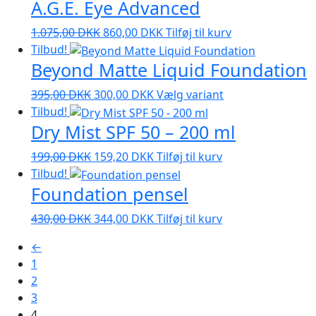
A.G.E. Eye Advanced
pris
pris
har
var:
er:
flere
Den
Den
1.075,00
DKK
860,00
DKK
Tilføj til kurv
135,00 DKK.
108,00 DKK.
varianter.
oprindelige
aktuelle
Tilbud!
Mulighederne
Beyond Matte Liquid Foundation
pris
pris
kan
var:
er:
vælges
Den
Den
Dette
395,00
DKK
300,00
DKK
Vælg variant
1.075,00 DKK.
860,00 DKK.
på
oprindelige
aktuelle
vare
Tilbud!
varesiden
Dry Mist SPF 50 – 200 ml
pris
pris
har
var:
er:
flere
Den
Den
199,00
DKK
159,20
DKK
Tilføj til kurv
395,00 DKK.
300,00 DKK.
varianter.
oprindelige
aktuelle
Tilbud!
Mulighederne
Foundation pensel
pris
pris
kan
var:
er:
vælges
Den
Den
430,00
DKK
344,00
DKK
Tilføj til kurv
199,00 DKK.
159,20 DKK.
på
oprindelige
aktuelle
varesiden
←
pris
pris
1
var:
er:
2
430,00 DKK.
344,00 DKK.
3
4