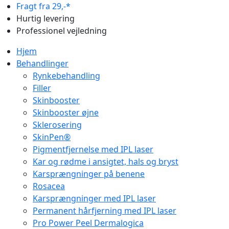
Fragt fra 29,-*
Hurtig levering
Professionel vejledning
Hjem
Behandlinger
Rynkebehandling
Filler
Skinbooster
Skinbooster øjne
Sklerosering
SkinPen®
Pigmentfjernelse med IPL laser
Kar og rødme i ansigtet, hals og bryst
Karsprængninger på benene
Rosacea
Karsprængninger med IPL laser
Permanent hårfjerning med IPL laser
Pro Power Peel Dermalogica