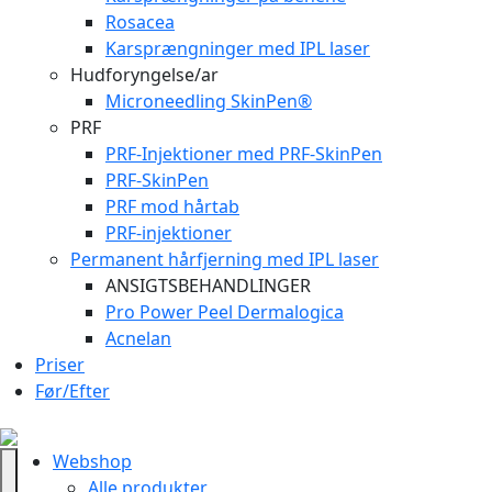
Rosacea
Karsprængninger med IPL laser
Hudforyngelse/ar
Microneedling SkinPen®
PRF
PRF-Injektioner med PRF-SkinPen
PRF-SkinPen
PRF mod hårtab
PRF-injektioner
Permanent hårfjerning med IPL laser
ANSIGTSBEHANDLINGER
Pro Power Peel Dermalogica
Acnelan
Priser
Før/Efter
Webshop
Alle produkter