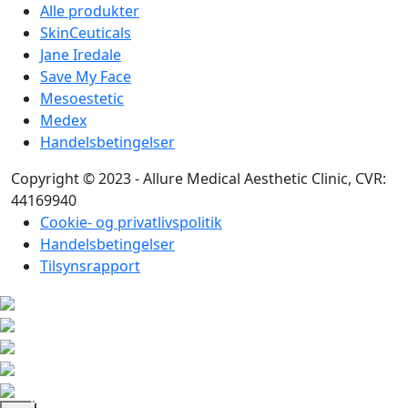
Alle produkter
SkinCeuticals
Jane Iredale
Save My Face
Mesoestetic
Medex
Handelsbetingelser
Copyright © 2023 - Allure Medical Aesthetic Clinic, CVR:
44169940
Cookie- og privatlivspolitik
Handelsbetingelser
Tilsynsrapport
K
ø
b
r
2
0
0
0
,
-
o
g
f
å
n
g
r
a
t
i
s
g
a
v
f
o
e
e