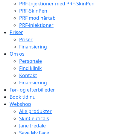
PRF-Injektioner med PRF-SkinPen
PRF-SkinPen
PRF mod hårtab
PRF-injektioner
Priser
Priser
Finansiering
Om os
Personale
Find klinik
Kontakt
Finansiering
Før- og efterbilleder
Book tid nu
Webshop
Alle produkter
SkinCeuticals
Jane Iredale
Save My Face