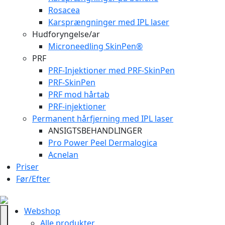
Rosacea
Karsprængninger med IPL laser
Hudforyngelse/ar
Microneedling SkinPen®
PRF
PRF-Injektioner med PRF-SkinPen
PRF-SkinPen
PRF mod hårtab
PRF-injektioner
Permanent hårfjerning med IPL laser
ANSIGTSBEHANDLINGER
Pro Power Peel Dermalogica
Acnelan
Priser
Før/Efter
Webshop
Alle produkter