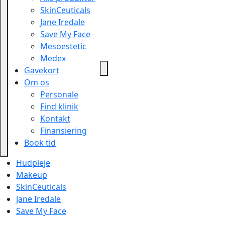
SkinCeuticals
Jane Iredale
Save My Face
Mesoestetic
Medex
Gavekort
Om os
Personale
Find klinik
Kontakt
Finansiering
Book tid
Hudpleje
Makeup
SkinCeuticals
Jane Iredale
Save My Face