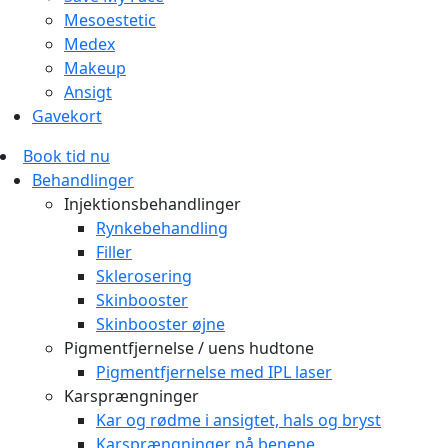
Mesoestetic
Medex
Makeup
Ansigt
Gavekort
Book tid nu
Behandlinger
Injektionsbehandlinger
Rynkebehandling
Filler
Sklerosering
Skinbooster
Skinbooster øjne
Pigmentfjernelse / uens hudtone
Pigmentfjernelse med IPL laser
Karsprængninger
Kar og rødme i ansigtet, hals og bryst
Karsprængninger på benene