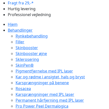
Fragt fra 29,-*
Hurtig levering
Professionel vejledning
Hjem
Behandlinger
Rynkebehandling
Filler
Skinbooster
Skinbooster øjne
Sklerosering
SkinPen®
Pigmentfjernelse med IPL laser
Kar og rødme i ansigtet, hals og bryst
Karsprængninger på benene
Rosacea
Karsprængninger med IPL laser
Permanent hårfjerning med IPL laser
Pro Power Peel Dermalogica