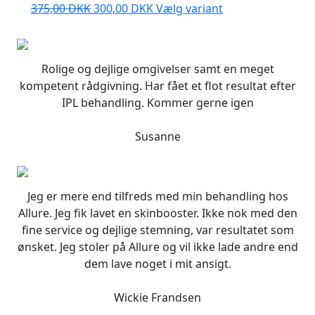
Den
Den
Dette
375,00
DKK
300,00
DKK
Vælg variant
oprindelige
aktuelle
vare
pris
pris
har
var:
er:
flere
Rolige og dejlige omgivelser samt en meget
375,00 DKK.
300,00 DKK.
varianter.
kompetent rådgivning. Har fået et flot resultat efter
Mulighederne
IPL behandling. Kommer gerne igen
kan
vælges
Susanne
på
varesiden
Jeg er mere end tilfreds med min behandling hos
Allure. Jeg fik lavet en skinbooster. Ikke nok med den
fine service og dejlige stemning, var resultatet som
ønsket. Jeg stoler på Allure og vil ikke lade andre end
dem lave noget i mit ansigt.
Wickie Frandsen