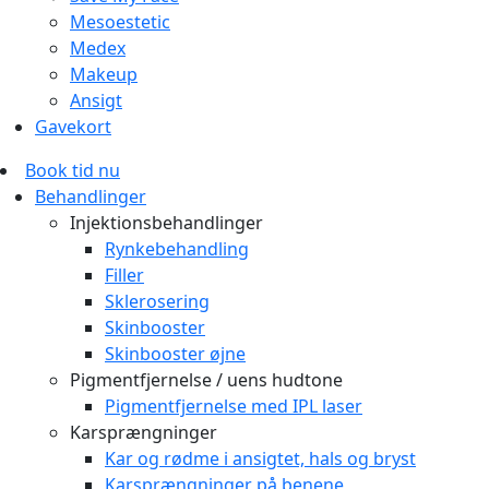
Mesoestetic
Medex
Makeup
Ansigt
Gavekort
Book tid nu
Behandlinger
Injektionsbehandlinger
Rynkebehandling
Filler
Sklerosering
Skinbooster
Skinbooster øjne
Pigmentfjernelse / uens hudtone
Pigmentfjernelse med IPL laser
Karsprængninger
Kar og rødme i ansigtet, hals og bryst
Karsprængninger på benene