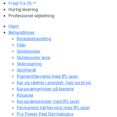
Fragt fra 29,-*
Hurtig levering
Professionel vejledning
Hjem
Behandlinger
Rynkebehandling
Filler
Skinbooster
Skinbooster øjne
Sklerosering
SkinPen®
Pigmentfjernelse med IPL laser
Kar og rødme i ansigtet, hals og bryst
Karsprængninger på benene
Rosacea
Karsprængninger med IPL laser
Permanent hårfjerning med IPL laser
Pro Power Peel Dermalogica