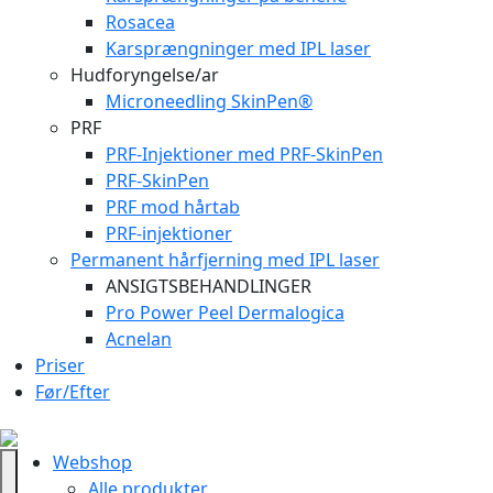
Rosacea
Karsprængninger med IPL laser
Hudforyngelse/ar
Microneedling SkinPen®
PRF
PRF-Injektioner med PRF-SkinPen
PRF-SkinPen
PRF mod hårtab
PRF-injektioner
Permanent hårfjerning med IPL laser
ANSIGTSBEHANDLINGER
Pro Power Peel Dermalogica
Acnelan
Priser
Før/Efter
Webshop
Alle produkter