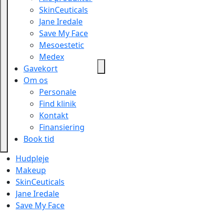
SkinCeuticals
Jane Iredale
Save My Face
Mesoestetic
Medex
Gavekort
Om os
Personale
Find klinik
Kontakt
Finansiering
Book tid
Hudpleje
Makeup
SkinCeuticals
Jane Iredale
Save My Face