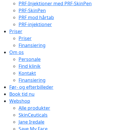
PRF-Injektioner med PRF-SkinPen
PRF-SkinPen
PRF mod hårtab
PRF-injektioner
Priser
Priser
Finansiering
Om os
Personale
Find klinik
Kontakt
Finansiering
Før- og efterbilleder
Book tid nu
Webshop
Alle produkter
SkinCeuticals
Jane Iredale
Save My Face