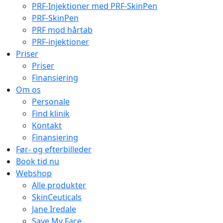
PRF-Injektioner med PRF-SkinPen
PRF-SkinPen
PRF mod hårtab
PRF-injektioner
Priser
Priser
Finansiering
Om os
Personale
Find klinik
Kontakt
Finansiering
Før- og efterbilleder
Book tid nu
Webshop
Alle produkter
SkinCeuticals
Jane Iredale
Save My Face