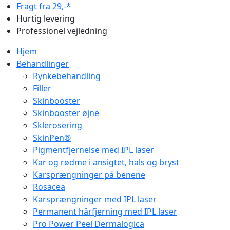
Fragt fra 29,-*
Hurtig levering
Professionel vejledning
Hjem
Behandlinger
Rynkebehandling
Filler
Skinbooster
Skinbooster øjne
Sklerosering
SkinPen®
Pigmentfjernelse med IPL laser
Kar og rødme i ansigtet, hals og bryst
Karsprængninger på benene
Rosacea
Karsprængninger med IPL laser
Permanent hårfjerning med IPL laser
Pro Power Peel Dermalogica