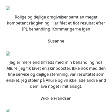
oprindelige
aktuelle
vare
pris
pris
har
var:
er:
flere
Rolige og dejlige omgivelser samt en meget
235,00 DKK.
188,00 DKK.
varianter.
kompetent rådgivning. Har fået et flot resultat efter
Mulighederne
IPL behandling. Kommer gerne igen
kan
vælges
Susanne
på
varesiden
Jeg er mere end tilfreds med min behandling hos
Allure. Jeg fik lavet en skinbooster. Ikke nok med den
fine service og dejlige stemning, var resultatet som
ønsket. Jeg stoler på Allure og vil ikke lade andre end
dem lave noget i mit ansigt.
Wickie Frandsen