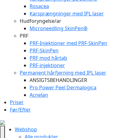
Rosacea
Karsprængninger med IPL laser
Hudforyngelse/ar
Microneedling SkinPen®
PRF
PRF-Injektioner med PRF-SkinPen
PRF-SkinPen
PRF mod hårtab
PRF-injektioner
Permanent hårfjerning med IPL laser
ANSIGTSBEHANDLINGER
Pro Power Peel Dermalogica
Acnelan
Priser
Før/Efter
Webshop
Alle produkter