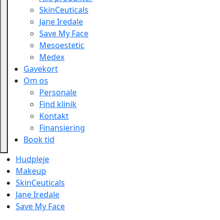
SkinCeuticals
Jane Iredale
Save My Face
Mesoestetic
Medex
Gavekort
Om os
Personale
Find klinik
Kontakt
Finansiering
Book tid
Hudpleje
Makeup
SkinCeuticals
Jane Iredale
Save My Face