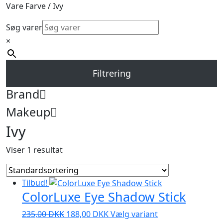
Vare Farve / Ivy
Søg varer
×
Filtrering
Brand
Makeup
Ivy
Viser 1 resultat
Tilbud!
ColorLuxe Eye Shadow Stick
Den
Den
Dette
235,00
DKK
188,00
DKK
Vælg variant