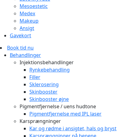
Mesoestetic
Medex
Makeup
Ansigt
Gavekort
Book tid nu
Behandlinger
Injektionsbehandlinger
Rynkebehandling
Filler
Sklerosering
Skinbooster
Skinbooster øjne
Pigmentfjernelse / uens hudtone
Pigmentfjernelse med IPL laser
Karsprængninger
Kar og rødme i ansigtet, hals og bryst
Karsprængninger på benene