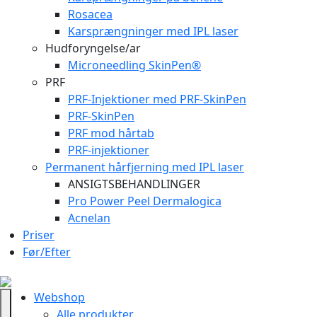
Rosacea
Karsprængninger med IPL laser
Hudforyngelse/ar
Microneedling SkinPen®
PRF
PRF-Injektioner med PRF-SkinPen
PRF-SkinPen
PRF mod hårtab
PRF-injektioner
Permanent hårfjerning med IPL laser
ANSIGTSBEHANDLINGER
Pro Power Peel Dermalogica
Acnelan
Priser
Før/Efter
Webshop
Alle produkter