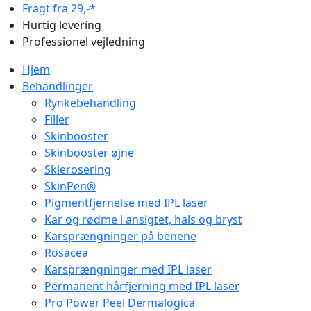
Fragt fra 29,-*
Hurtig levering
Professionel vejledning
Hjem
Behandlinger
Rynkebehandling
Filler
Skinbooster
Skinbooster øjne
Sklerosering
SkinPen®
Pigmentfjernelse med IPL laser
Kar og rødme i ansigtet, hals og bryst
Karsprængninger på benene
Rosacea
Karsprængninger med IPL laser
Permanent hårfjerning med IPL laser
Pro Power Peel Dermalogica