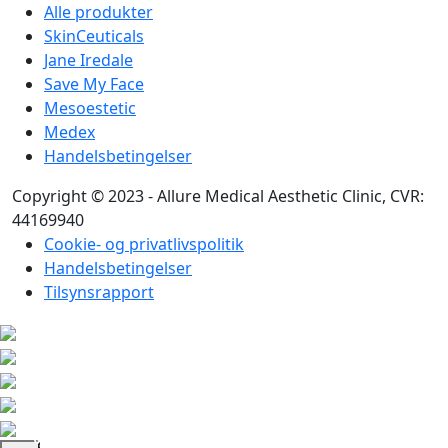
Alle produkter
SkinCeuticals
Jane Iredale
Save My Face
Mesoestetic
Medex
Handelsbetingelser
Copyright © 2023 - Allure Medical Aesthetic Clinic, CVR:
44169940
Cookie- og privatlivspolitik
Handelsbetingelser
Tilsynsrapport
K
ø
b
r
2
0
0
0
,
-
o
g
f
å
n
g
r
a
t
i
s
g
a
v
f
o
e
e