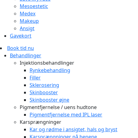
Mesoestetic
Medex
Makeup
Ansigt
Gavekort
Book tid nu
Behandlinger
Injektionsbehandlinger
Rynkebehandling
Filler
Sklerosering
Skinbooster
Skinbooster øjne
Pigmentfjernelse / uens hudtone
Pigmentfjernelse med IPL laser
Karsprængninger
Kar og rødme i ansigtet, hals og bryst
Karsprængninger på benene