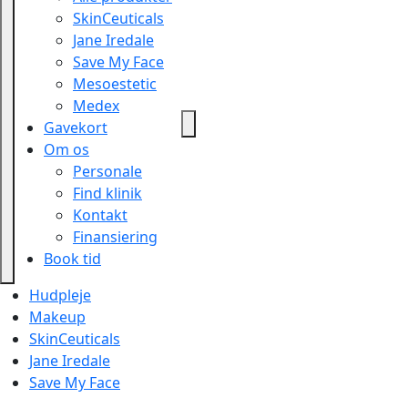
SkinCeuticals
Jane Iredale
Save My Face
Mesoestetic
Medex
Gavekort
Om os
Personale
Find klinik
Kontakt
Finansiering
Book tid
Hudpleje
Makeup
SkinCeuticals
Jane Iredale
Save My Face