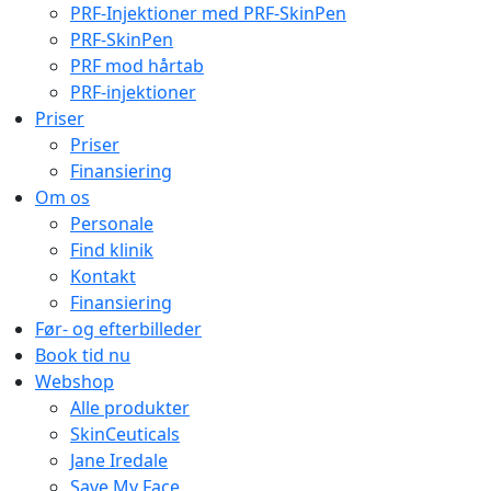
PRF-Injektioner med PRF-SkinPen
PRF-SkinPen
PRF mod hårtab
PRF-injektioner
Priser
Priser
Finansiering
Om os
Personale
Find klinik
Kontakt
Finansiering
Før- og efterbilleder
Book tid nu
Webshop
Alle produkter
SkinCeuticals
Jane Iredale
Save My Face