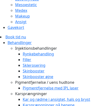
Mesoestetic
Medex
Makeup
Ansigt
Gavekort
Book tid nu
Behandlinger
Injektionsbehandlinger
Rynkebehandling
Filler
Sklerosering
Skinbooster
Skinbooster øjne
Pigmentfjernelse / uens hudtone
Pigmentfjernelse med IPL laser
Karsprængninger
Kar og rødme i ansigtet, hals og bryst
Karsprængninger på benene