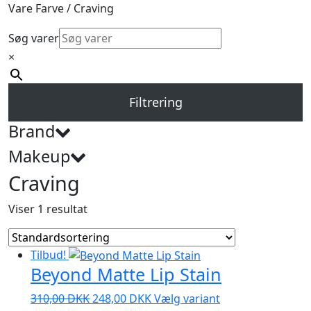
Vare Farve / Craving
Søg varer
×
Filtrering
Brand
Makeup
Craving
Viser 1 resultat
Tilbud!
Beyond Matte Lip Stain
Den
Den
Dette
310,00
DKK
248,00
DKK
Vælg variant