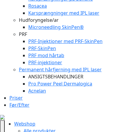
Rosacea
Karsprængninger med IPL laser
Hudforyngelse/ar
Microneedling SkinPen®
PRF
PRF-Injektioner med PRF-SkinPen
PRF-SkinPen
PRF mod hårtab
PRF-injektioner
Permanent hårfjerning med IPL laser
ANSIGTSBEHANDLINGER
Pro Power Peel Dermalogica
Acnelan
Priser
Før/Efter
Webshop
Alle produkter