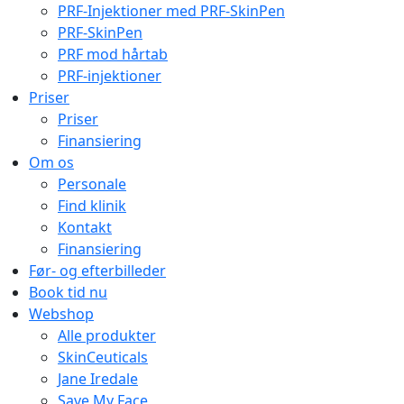
PRF-Injektioner med PRF-SkinPen
PRF-SkinPen
PRF mod hårtab
PRF-injektioner
Priser
Priser
Finansiering
Om os
Personale
Find klinik
Kontakt
Finansiering
Før- og efterbilleder
Book tid nu
Webshop
Alle produkter
SkinCeuticals
Jane Iredale
Save My Face