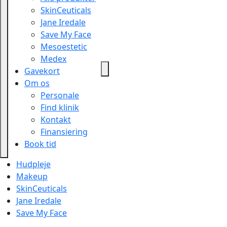
SkinCeuticals
Jane Iredale
Save My Face
Mesoestetic
Medex
Gavekort
Om os
Personale
Find klinik
Kontakt
Finansiering
Book tid
Hudpleje
Makeup
SkinCeuticals
Jane Iredale
Save My Face