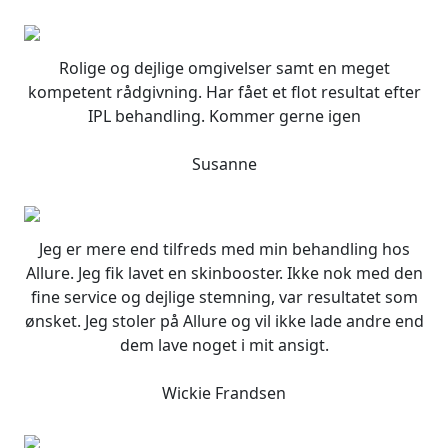
oprindelige
aktuelle
vare
pris
pris
har
var:
er:
flere
Rolige og dejlige omgivelser samt en meget
310,00 DKK.
248,00 DKK.
varianter.
kompetent rådgivning. Har fået et flot resultat efter
Mulighederne
IPL behandling. Kommer gerne igen
kan
vælges
Susanne
på
varesiden
Jeg er mere end tilfreds med min behandling hos
Allure. Jeg fik lavet en skinbooster. Ikke nok med den
fine service og dejlige stemning, var resultatet som
ønsket. Jeg stoler på Allure og vil ikke lade andre end
dem lave noget i mit ansigt.
Wickie Frandsen