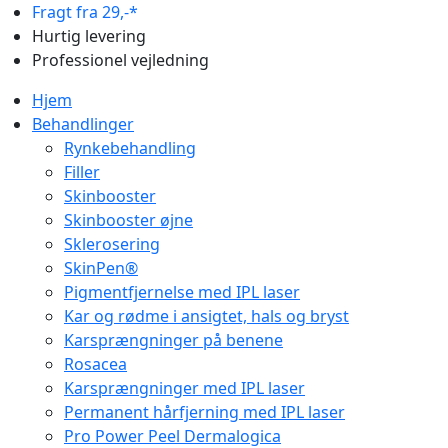
Fragt fra 29,-*
Hurtig levering
Professionel vejledning
Hjem
Behandlinger
Rynkebehandling
Filler
Skinbooster
Skinbooster øjne
Sklerosering
SkinPen®
Pigmentfjernelse med IPL laser
Kar og rødme i ansigtet, hals og bryst
Karsprængninger på benene
Rosacea
Karsprængninger med IPL laser
Permanent hårfjerning med IPL laser
Pro Power Peel Dermalogica