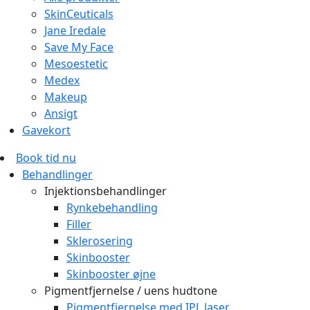
SkinCeuticals
Jane Iredale
Save My Face
Mesoestetic
Medex
Makeup
Ansigt
Gavekort
Book tid nu
Behandlinger
Injektionsbehandlinger
Rynkebehandling
Filler
Sklerosering
Skinbooster
Skinbooster øjne
Pigmentfjernelse / uens hudtone
Pigmentfjernelse med IPL laser