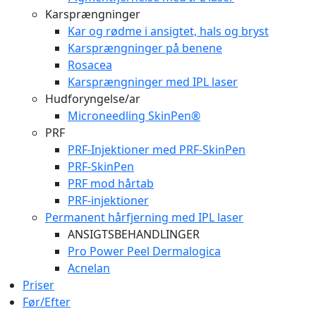
Karsprængninger
Kar og rødme i ansigtet, hals og bryst
Karsprængninger på benene
Rosacea
Karsprængninger med IPL laser
Hudforyngelse/ar
Microneedling SkinPen®
PRF
PRF-Injektioner med PRF-SkinPen
PRF-SkinPen
PRF mod hårtab
PRF-injektioner
Permanent hårfjerning med IPL laser
ANSIGTSBEHANDLINGER
Pro Power Peel Dermalogica
Acnelan
Priser
Før/Efter