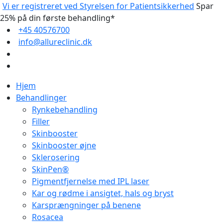
Vi er registreret ved Styrelsen for Patientsikkerhed
Spar
25% på din første behandling*
+45 40576700
info@allureclinic.dk
Hjem
Behandlinger
Rynkebehandling
Filler
Skinbooster
Skinbooster øjne
Sklerosering
SkinPen®
Pigmentfjernelse med IPL laser
Kar og rødme i ansigtet, hals og bryst
Karsprængninger på benene
Rosacea