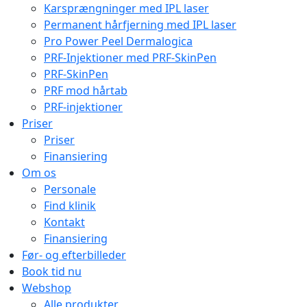
Karsprængninger med IPL laser
Permanent hårfjerning med IPL laser
Pro Power Peel Dermalogica
PRF-Injektioner med PRF-SkinPen
PRF-SkinPen
PRF mod hårtab
PRF-injektioner
Priser
Priser
Finansiering
Om os
Personale
Find klinik
Kontakt
Finansiering
Før- og efterbilleder
Book tid nu
Webshop
Alle produkter