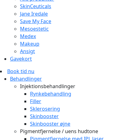
SkinCeuticals
Jane Iredale
Save My Face
Mesoestetic
Medex
Makeup
Ansigt
Gavekort
Book tid nu
Behandlinger
Injektionsbehandlinger
Rynkebehandling
Filler
Sklerosering
Skinbooster
Skinbooster øjne
Pigmentfjernelse / uens hudtone
Pigmentfjernelse med IPL laser