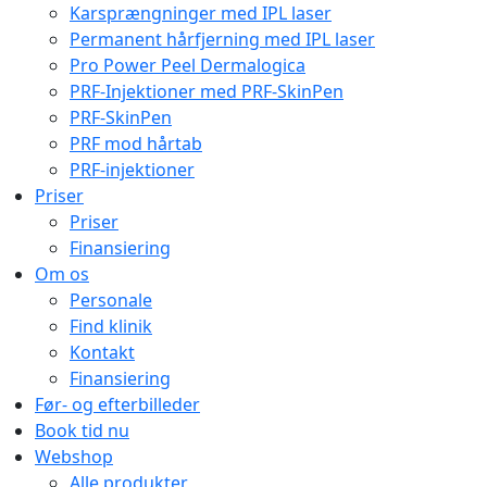
Karsprængninger med IPL laser
Permanent hårfjerning med IPL laser
Pro Power Peel Dermalogica
PRF-Injektioner med PRF-SkinPen
PRF-SkinPen
PRF mod hårtab
PRF-injektioner
Priser
Priser
Finansiering
Om os
Personale
Find klinik
Kontakt
Finansiering
Før- og efterbilleder
Book tid nu
Webshop
Alle produkter