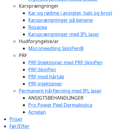
Karsprængninger
Kar og rødme i ansigtet, hals og bryst
Karsprængninger på benene
Rosacea
Karsprængninger med IPL laser
Hudforyngelse/ar
Microneedling SkinPen®
PRF
PRF-Injektioner med PRF-SkinPen
PRF-SkinPen
PRF mod hårtab
PRF-injektioner
Permanent hårfjerning med IPL laser
ANSIGTSBEHANDLINGER
Pro Power Peel Dermalogica
Acnelan
Priser
Før/Efter