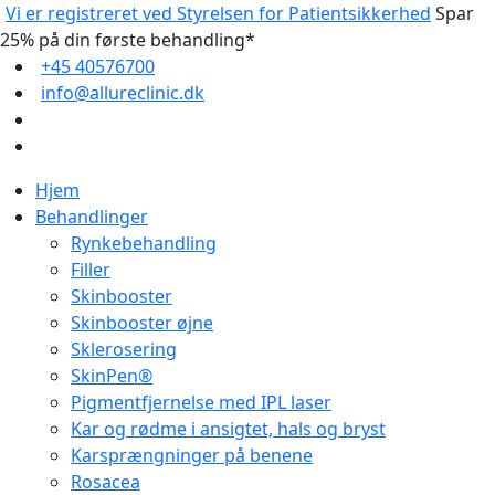
Vi er registreret ved Styrelsen for Patientsikkerhed
Spar
25% på din første behandling*
+45 40576700
info@allureclinic.dk
Hjem
Behandlinger
Rynkebehandling
Filler
Skinbooster
Skinbooster øjne
Sklerosering
SkinPen®
Pigmentfjernelse med IPL laser
Kar og rødme i ansigtet, hals og bryst
Karsprængninger på benene
Rosacea