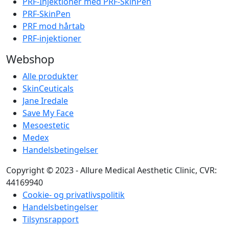
PRF-Injektioner med PRF-SkinPen
PRF-SkinPen
PRF mod hårtab
PRF-injektioner
Webshop
Alle produkter
SkinCeuticals
Jane Iredale
Save My Face
Mesoestetic
Medex
Handelsbetingelser
Copyright © 2023 - Allure Medical Aesthetic Clinic, CVR:
44169940
Cookie- og privatlivspolitik
Handelsbetingelser
Tilsynsrapport