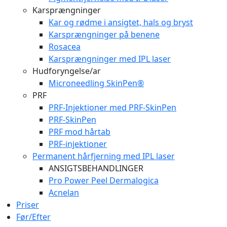
Karsprængninger
Kar og rødme i ansigtet, hals og bryst
Karsprængninger på benene
Rosacea
Karsprængninger med IPL laser
Hudforyngelse/ar
Microneedling SkinPen®
PRF
PRF-Injektioner med PRF-SkinPen
PRF-SkinPen
PRF mod hårtab
PRF-injektioner
Permanent hårfjerning med IPL laser
ANSIGTSBEHANDLINGER
Pro Power Peel Dermalogica
Acnelan
Priser
Før/Efter