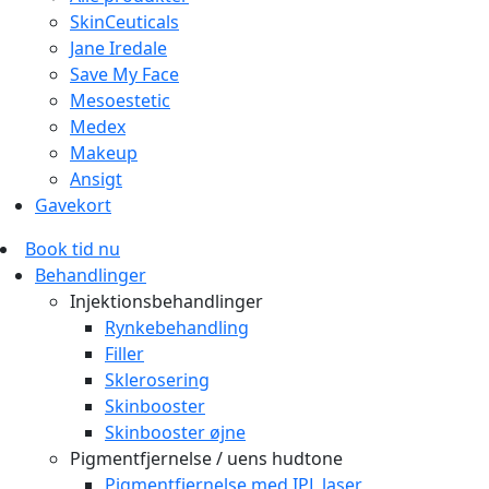
SkinCeuticals
Jane Iredale
Save My Face
Mesoestetic
Medex
Makeup
Ansigt
Gavekort
Book tid nu
Behandlinger
Injektionsbehandlinger
Rynkebehandling
Filler
Sklerosering
Skinbooster
Skinbooster øjne
Pigmentfjernelse / uens hudtone
Pigmentfjernelse med IPL laser