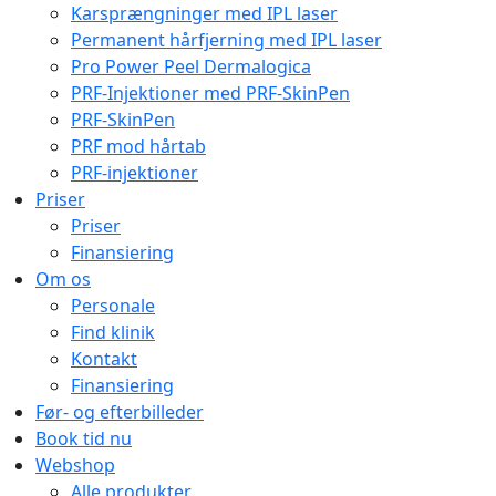
Karsprængninger med IPL laser
Permanent hårfjerning med IPL laser
Pro Power Peel Dermalogica
PRF-Injektioner med PRF-SkinPen
PRF-SkinPen
PRF mod hårtab
PRF-injektioner
Priser
Priser
Finansiering
Om os
Personale
Find klinik
Kontakt
Finansiering
Før- og efterbilleder
Book tid nu
Webshop
Alle produkter