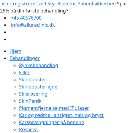
Vi er registreret ved Styrelsen for Patientsikkerhed
Spar
25% på din første behandling*
+45 40576700
info@allureclinic.dk
Hjem
Behandlinger
Rynkebehandling
Filler
Skinbooster
Skinbooster øjne
Sklerosering
SkinPen®
Pigmentfjernelse med IPL laser
Kar og rødme i ansigtet, hals og bryst
Karsprængninger på benene
Rosacea